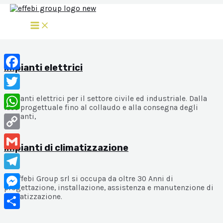
EFFEBI Group
Vai
al
MAIN
contenuto
MENU
Servizi
Impianti elettrici
Facebook
Twitter
impianti elettrici per il settore civile ed industriale. Dalla
fase progettuale fino al collaudo e alla consegna degli
impianti,
WhatsApp
Copy
Impianti di climatizzazione
Link
Gmail
Telegram
La Effebi Group srl si occupa da oltre 30 Anni di
progettazione, installazione, assistenza e manutenzione di
climatizzazione.
Messenger
Condividi